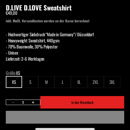
D.LIVE D.LOVE Sweatshirt
Angebot
€49,00
inkl. MwSt.
Versandkosten
werden an der Kasse berechnet
- Hochwertiger Siebdruck “Made in Germany“/ Düsseldorf
- Heavyweight Sweatshirt, 440gsm
- 70% Baumwolle, 30% Polyester
- Unisex
Lieferzeit: 2-6 Werktagen
Größe:
XS
XS
S
M
L
XL
2XL
3XL
Anzahl verringern
Anzahl erhöhen
In den Warenkorb