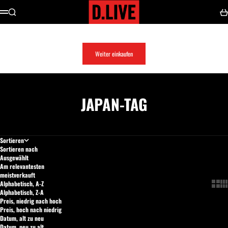
Zum Inhalt springen
D.LIVE SHOP
Suche
Wa
Menü
Warenkorb
Dein Warenkorb ist leer
Weiter einkaufen
Gib etwas ein...
JAPAN-TAG
Sortieren
Sortieren nach
Ausgewählt
Am relevantesten
meistverkauft
Show 
Sho
Alphabetisch, A-Z
Alphabetisch, Z-A
Preis, niedrig nach hoch
Preis, hoch nach niedrig
Datum, alt zu neu
Datum, neu zu alt