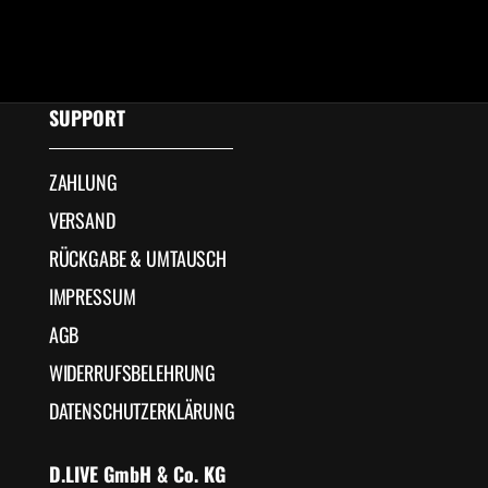
Japan-Tag "Lucky Cat" Mini-Plush
Japan-Tag Metallmagnet
Angebot
Angebot
€15,00
€9,00
SUPPORT
ZAHLUNG
VERSAND
RÜCKGABE & UMTAUSCH
IMPRESSUM
AGB
WIDERRUFSBELEHRUNG
DATENSCHUTZERKLÄRUNG
D.LIVE GmbH & Co. KG